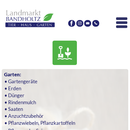
Garten:
Gartengeräte
Erden
Dünger
Rindenmulch
Saaten
Anzuchtzubehör
Pflanzwiebeln, Pflanzkartoffeln
Pflanzen der Saison
Obstgewächse, Baumschulware
Weihnachtsbäume
Pflanzenpflege und -schutz
Wassertechnik, Gießkannen
Schubkarren, Körbe
Gartenutensilien
Vogelschutznetze